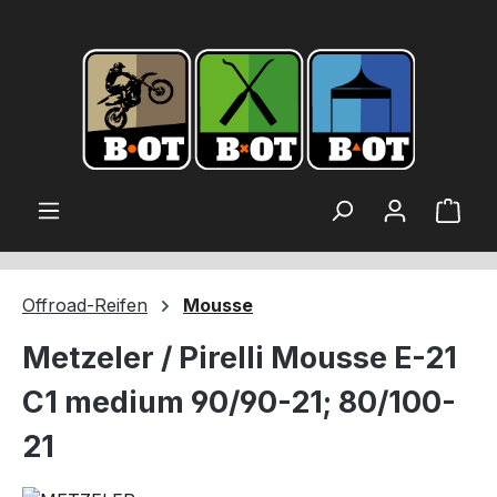
alt springen
Ware
Offroad-Reifen
Mousse
Metzeler / Pirelli Mousse E-21
C1 medium 90/90-21; 80/100-
21