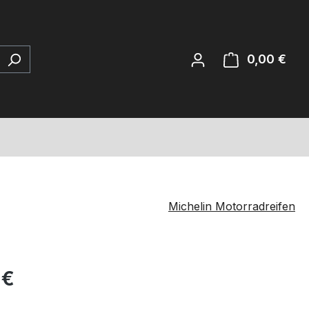
0,00 €
Ware
Michelin Motorradreifen
 €