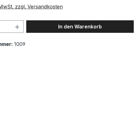
. MwSt. zzgl. Versandkosten
 Anzahl: Gib den gewünschten Wert ein 
In den Warenkorb
mmer:
1009