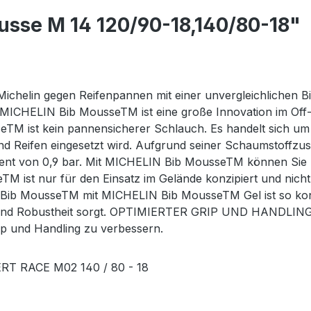
usse M 14 120/90-18,140/80-18"
elin gegen Reifenpannen mit einer unvergleichlichen Bila
ie MICHELIN Bib MousseTM ist eine große Innovation im Off-
TM ist kein pannensicherer Schlauch. Es handelt sich um 
nd Reifen eingesetzt wird. Aufgrund seiner Schaumstoffzusa
valent von 0,9 bar. Mit MICHELIN Bib MousseTM können Sie
st nur für den Einsatz im Gelände konzipiert und nicht 
ousseTM mit MICHELIN Bib MousseTM Gel ist so konzipi
eit und Robustheit sorgt. OPTIMIERTER GRIP UND HANDLIN
ip und Handling zu verbessern.
RT RACE M02 140 / 80 - 18